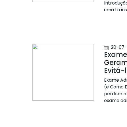
Introduçã
uma trans
20-07-
Exame 
Geram
Evitá-
Exame Adm
(e Como E
perdem mi
exame adm