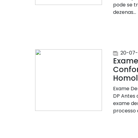
pode se t
dezenas...
20-07-
Exame 
Confo
Homol
Exame Dem
DP Antes 
exame dem
processo 