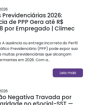
2026
 Previdenciárias 2026:
ia de PPP Gera até R$
8 por Empregado | Climec
 A ausência ou entrega incorreta do Perfil
ráfico Previdenciário (PPP) pode expor sua
 multas previdenciárias que alcançam
larmantes em 2026. Com a...
Leia mais
2026
ão Negativa Travada por
laridade no eSocial-SST —