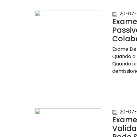
20-07-
Exame 
Passiv
Colabo
Exame Dem
Quando o 
Quando um
demissiona
20-07-
Exame 
Valid
Pode S