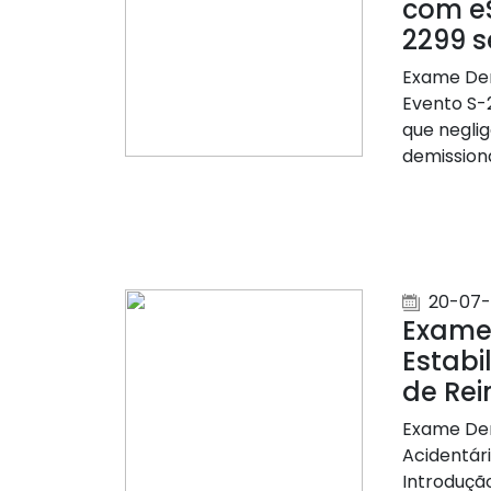
com eS
2299 
Exame Dem
Evento S-
que negli
demissiona
20-07-
Exame
Estabi
de Rei
Exame Dem
Acidentári
Introduçã