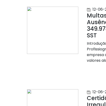
12-06-
Multas
Ausênc
349.97
SST
Introdução
Profissiog
empresa a
valores a
12-06-
Certid
Irregu