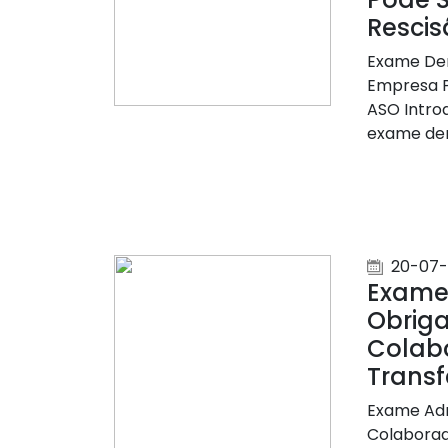
Resci
Exame Dem
Empresa P
ASO Intro
exame dem
20-07-
Exame
Obriga
Colab
Transf
Exame Adm
Colaborad