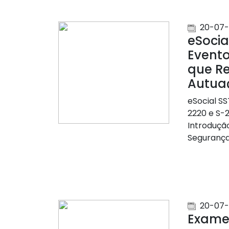
20-07-
eSocia
Evento
que R
Autua
eSocial SS
2220 e S-
Introduçã
Segurança 
20-07-
Exame 