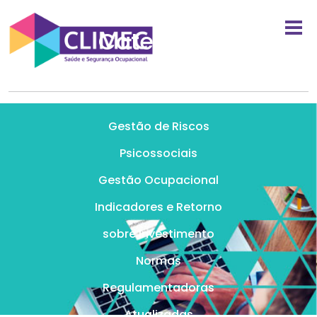
Categoria:
Exame admissional e
demissional
Gestão de Riscos
Psicossociais
Gestão Ocupacional
Indicadores e Retorno
sobre Investimento
Normas
Regulamentadoras
Atualizadas