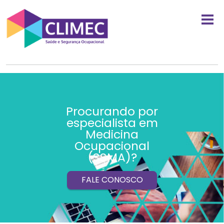
Procurando por
especialista em
Medicina
Ocupacional
(SSMA)?
FALE CONOSCO