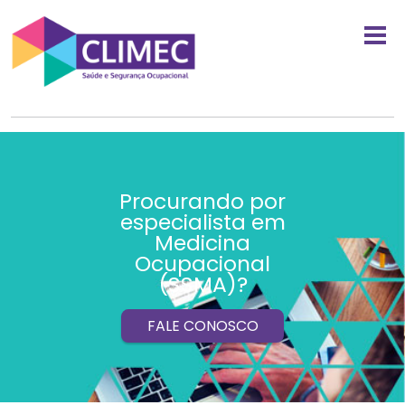
Procurando por
especialista em
Medicina
Ocupacional
(SSMA)?
FALE CONOSCO