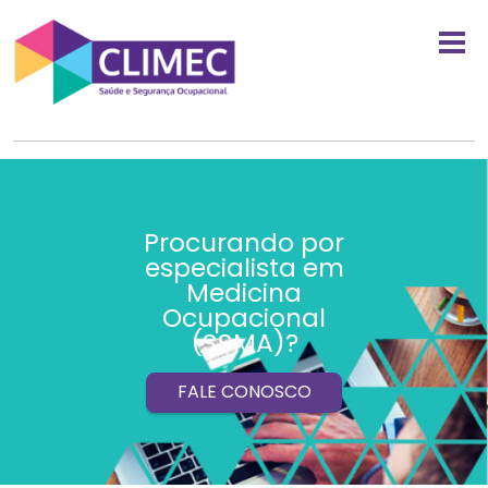
Procurando por
especialista em
Medicina
Ocupacional
(SSMA)?
FALE CONOSCO