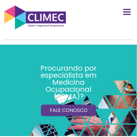
Procurando por
especialista em
Medicina
Ocupacional
(SSMA)?
FALE CONOSCO