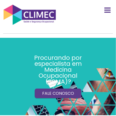
Procurando por
especialista em
Medicina
Ocupacional
(SSMA)?
FALE CONOSCO