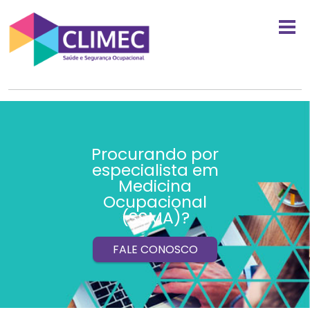
Procurando por
especialista em
Medicina
Ocupacional
(SSMA)?
FALE CONOSCO