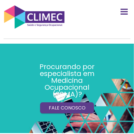
Procurando por
especialista em
Medicina
Ocupacional
(SSMA)?
FALE CONOSCO