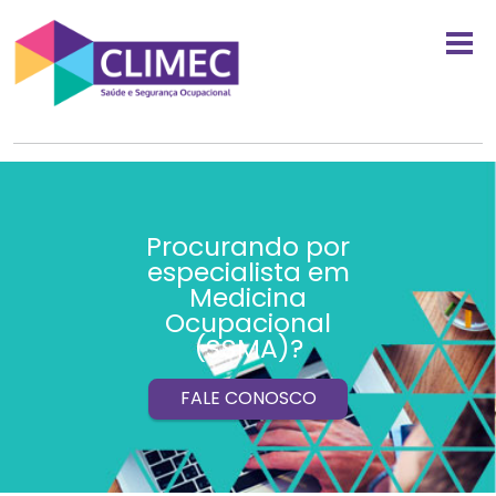
Procurando por
especialista em
Medicina
Ocupacional
(SSMA)?
FALE CONOSCO