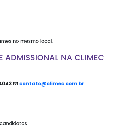
xames no mesmo local.
 ADMISSIONAL NA CLIMEC
-4043
📧
contato@climec.com.br
 candidatos