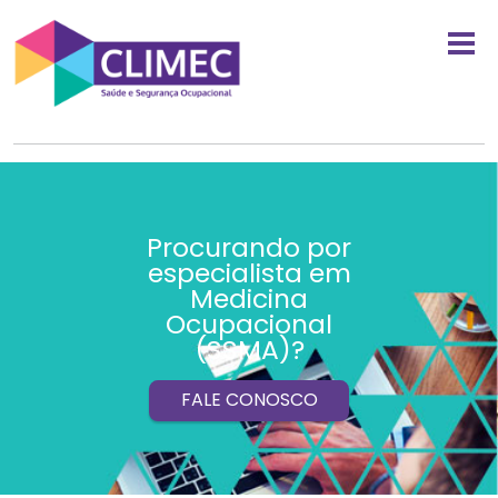
Procurando por
especialista em
Medicina
Ocupacional
(SSMA)?
FALE CONOSCO