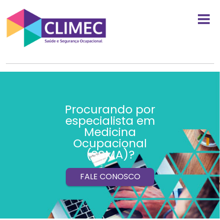
Procurando por
especialista em
Medicina
Ocupacional
(SSMA)?
FALE CONOSCO