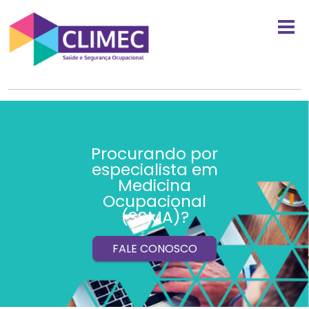
Procurando por
especialista em
Medicina
Ocupacional
(SSMA)?
FALE CONOSCO