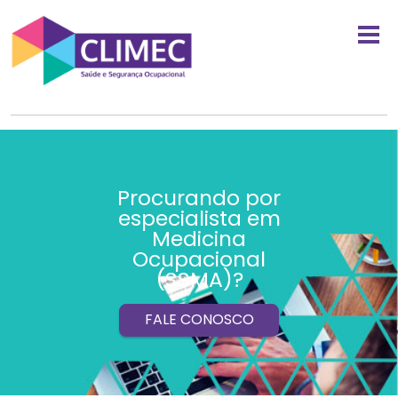
Procurando por
especialista em
Medicina
Ocupacional
(SSMA)?
FALE CONOSCO