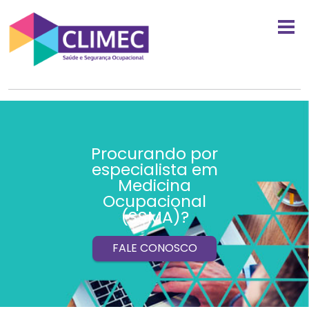
Procurando por
especialista em
Medicina
Ocupacional
(SSMA)?
FALE CONOSCO