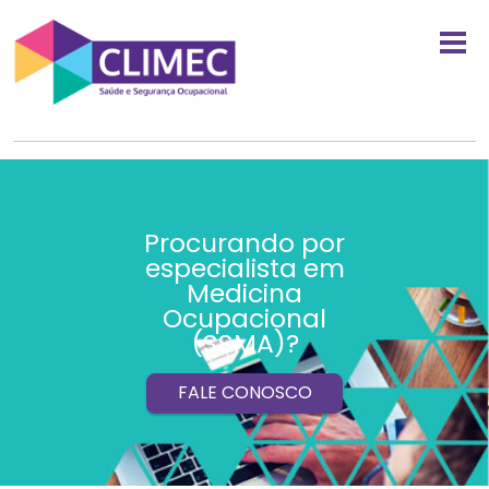
Procurando por
especialista em
Medicina
Ocupacional
(SSMA)?
FALE CONOSCO