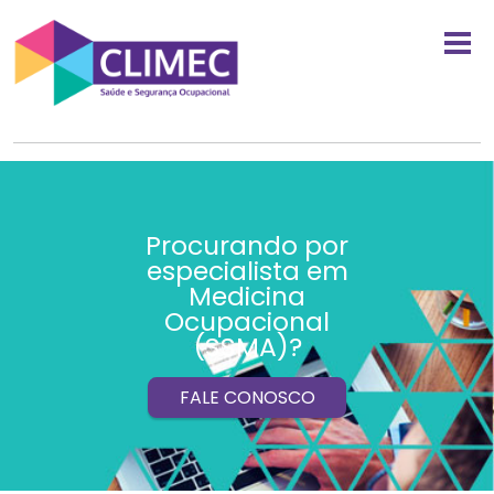
Procurando por
especialista em
Medicina
Ocupacional
(SSMA)?
FALE CONOSCO