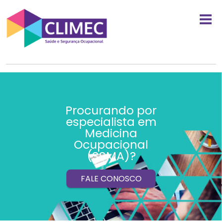
Procurando por
especialista em
Medicina
Ocupacional
(SSMA)?
FALE CONOSCO