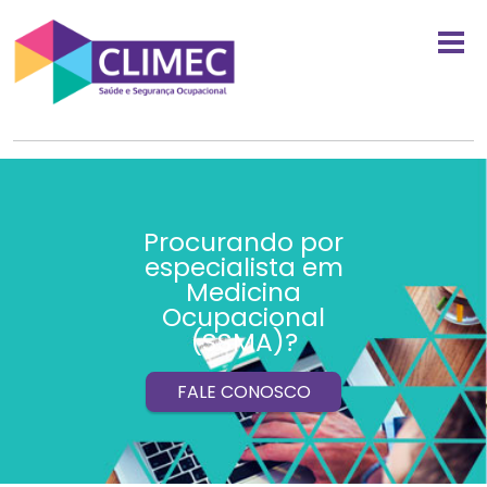
Procurando por
especialista em
Medicina
Ocupacional
(SSMA)?
FALE CONOSCO