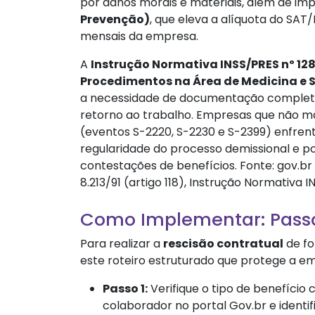
por danos morais e materiais, além de im
Prevenção)
, que eleva a alíquota do SAT
mensais da empresa.
A
Instrução Normativa INSS/PRES nº 12
Procedimentos na Área de Medicina e
a necessidade de documentação completa
retorno ao trabalho. Empresas que não 
(eventos S-2220, S-2230 e S-2399) enfren
regularidade do processo demissional e 
contestações de benefícios. Fonte: gov.br 
8.213/91 (artigo 118), Instrução Normativa 
Como Implementar: Passo
Para realizar a
rescisão contratual
de fo
este roteiro estruturado que protege a em
Passo 1:
Verifique o tipo de benefício 
colaborador no portal Gov.br e identi