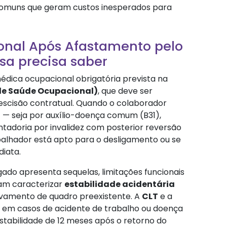
 comuns que geram custos inesperados para
onal Após Afastamento pelo
sa precisa saber
dica ocupacional obrigatória prevista na
de Saúde Ocupacional)
, que deve ser
escisão contratual. Quando o colaborador
o
— seja por auxílio-doença comum (B31),
ntadoria por invalidez com posterior reversão
alhador está apto para o desligamento ou se
diata.
ado apresenta sequelas, limitações funcionais
am caracterizar
estabilidade acidentária
vamento de quadro preexistente. A
CLT
e a
, em casos de acidente de trabalho ou doença
estabilidade de 12 meses após o retorno do