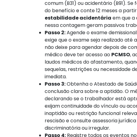
comum (B31) ou acidentário (B91). Se 
do benefício e conte 12 meses a parti
estabilidade acidentária
em que a d
nessa contagem geram passivos trabalh
Passo 2:
Agende o exame demissional 
exige que o exame seja realizado até 
não deixe para agendar depois de co
médico deve ter acesso ao
PCMSO
, 
laudos médicos do afastamento, quando
sequelas, restrições ou necessidade 
imediata.
Passo 3:
Obtenha o Atestado de Saúd
conclusão clara sobre a aptidão. O mé
declarando se o trabalhador está apto
exijam continuidade do vínculo ou a
inaptidão ou restrição funcional rel
rescisão e consulte assessoria jurídic
discriminatória ou irregular.
Passo 4:
Registre todos os eventos no