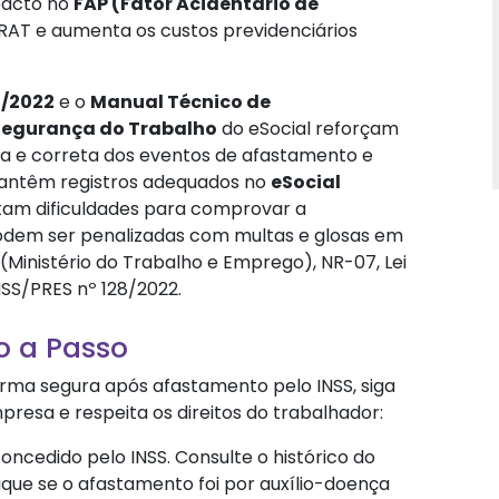
pacto no
FAP (Fator Acidentário de
/RAT e aumenta os custos previdenciários
8/2022
e o
Manual Técnico de
 Segurança do Trabalho
do eSocial reforçam
 e correta dos eventos de afastamento e
mantêm registros adequados no
eSocial
tam dificuldades para comprovar a
podem ser penalizadas com multas e glosas em
(Ministério do Trabalho e Emprego), NR-07, Lei
INSS/PRES nº 128/2022.
 a Passo
rma segura após afastamento pelo INSS, siga
presa e respeita os direitos do trabalhador:
concedido pelo INSS. Consulte o histórico do
fique se o afastamento foi por auxílio-doença