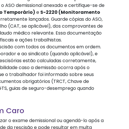
o ASO demissional anexado e certifique-se de
o Temporário)
e
S-2220 (Monitoramento
rretamente lançados. Guarde cópias do ASO,
ho (CAT, se aplicável), dos comprovantes de
r laudo médico relevante. Essa documentação
iscais e ações trabalhistas.
escisão com todos os documentos em ordem.
rador e ao sindicato (quando aplicável), e
rescisórias estão calculadas corretamente,
abilidade caso a demissão ocorra após o
ue o trabalhador foi informado sobre seus
ocumentos obrigatórios (TRCT, Chave de
FGTS, guias de seguro-desemprego quando
m Caro
izar o exame demissional ou agendá-lo após a
ade da rescisão e pode resultar em multa