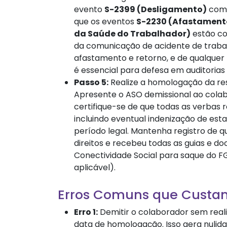
evento
S-2399 (Desligamento)
com 
que os eventos
S-2230 (Afastament
da Saúde do Trabalhador)
estão co
da comunicação de acidente de trabal
afastamento e retorno, e de qualque
é essencial para defesa em auditorias f
Passo 5:
Realize a homologação da r
Apresente o ASO demissional ao colabo
certifique-se de que todas as verbas 
incluindo eventual indenização de est
período legal. Mantenha registro de q
direitos e recebeu todas as guias e d
Conectividade Social para saque do 
aplicável).
Erros Comuns que Custa
Erro 1:
Demitir o colaborador sem real
data de homologação. Isso gera nulid