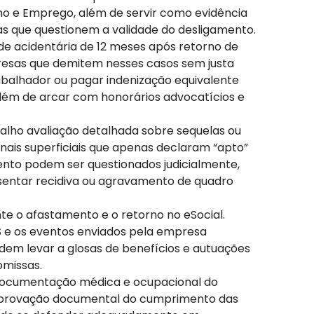
lho e Emprego, além de servir como evidência
as que questionem a validade do desligamento.
de acidentária de 12 meses após retorno de
presas que demitem nesses casos sem justa
abalhador ou pagar indenização equivalente
 além de arcar com honorários advocatícios e
balho avaliação detalhada sobre sequelas ou
onais superficiais que apenas declaram “apto”
ento podem ser questionados judicialmente,
sentar recidiva ou agravamento de quadro
te o afastamento e o retorno no eSocial.
SS e os eventos enviados pela empresa
odem levar a glosas de benefícios e autuações
omissas.
documentação médica e ocupacional do
omprovação documental do cumprimento das