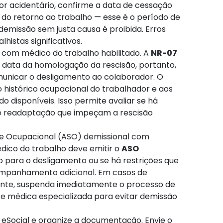
for acidentário, confirme a data de cessação
r do retorno ao trabalho — esse é o período de
emissão sem justa causa é proibida. Erros
istas significativos.
com médico do trabalho habilitado. A
NR-07
a data da homologação da rescisão, portanto,
municar o desligamento ao colaborador. O
ao histórico ocupacional do trabalhador e aos
 disponíveis. Isso permite avaliar se há
de readaptação que impeçam a rescisão
e Ocupacional (ASO) demissional com
dico do trabalho deve emitir o
ASO
 para o desligamento ou se há restrições que
companhamento adicional. Em casos de
evante, suspenda imediatamente o processo de
a e médica especializada para evitar demissão
 eSocial e organize a documentação. Envie o