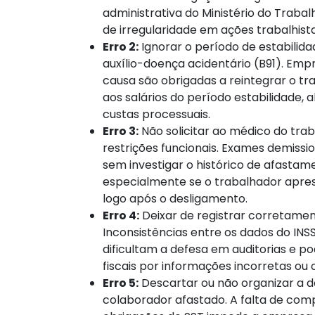
administrativa do Ministério do Traba
de irregularidade em ações trabalhist
Erro 2:
Ignorar o período de estabilida
auxílio-doença acidentário (B91). Em
causa são obrigadas a reintegrar o tr
aos salários do período estabilidade,
custas processuais.
Erro 3:
Não solicitar ao médico do tra
restrições funcionais. Exames demissi
sem investigar o histórico de afastam
especialmente se o trabalhador apre
logo após o desligamento.
Erro 4:
Deixar de registrar corretamen
Inconsistências entre os dados do IN
dificultam a defesa em auditorias e p
fiscais por informações incorretas ou 
Erro 5:
Descartar ou não organizar a 
colaborador afastado. A falta de c