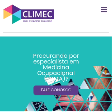
Procurando por
especialista em
Medicina
Ocupacional
(SSMA)?
FALE CONOSCO