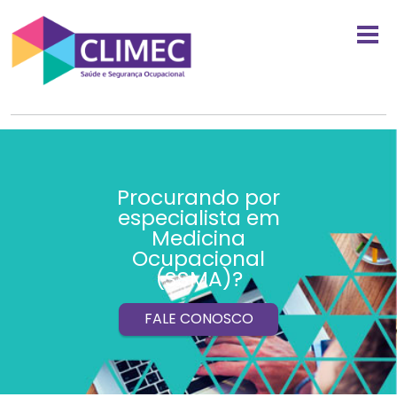
Procurando por
especialista em
Medicina
Ocupacional
(SSMA)?
FALE CONOSCO