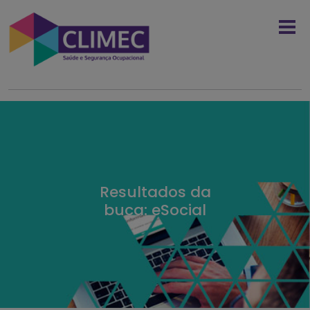
Resultados da
buca: eSocial